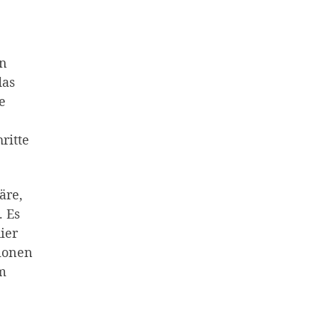
en
das
e
ritte
äre,
. Es
ier
tionen
um