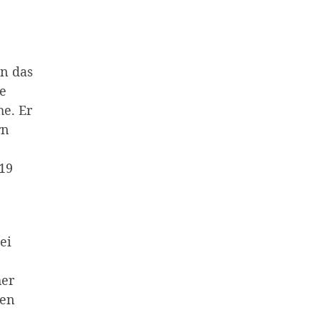
nn das
e
he. Er
rn
19
ei
her
sen