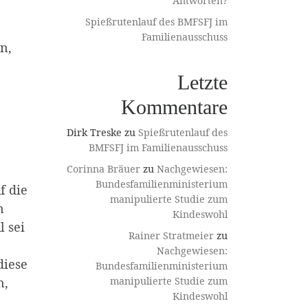
Antworten?
Spießrutenlauf des BMFSFJ im
Familienausschuss
n,
Letzte
Kommentare
Dirk Treske
zu
Spießrutenlauf des
BMFSFJ im Familienausschuss
Corinna Bräuer
zu
Nachgewiesen:
Bundesfamilienministerium
f die
manipulierte Studie zum
n
Kindeswohl
l sei
Rainer Stratmeier
zu
Nachgewiesen:
diese
Bundesfamilienministerium
manipulierte Studie zum
n,
Kindeswohl