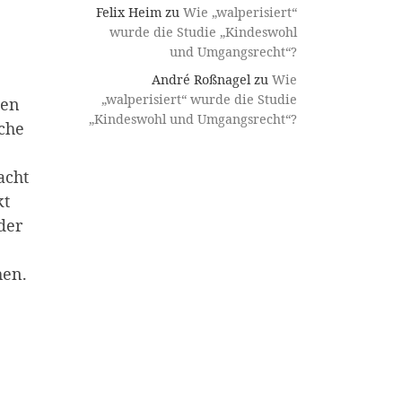
Felix Heim
zu
Wie „walperisiert“
wurde die Studie „Kindeswohl
und Umgangsrecht“?
André Roßnagel
zu
Wie
„walperisiert“ wurde die Studie
ten
„Kindeswohl und Umgangsrecht“?
iche
acht
kt
der
hen.