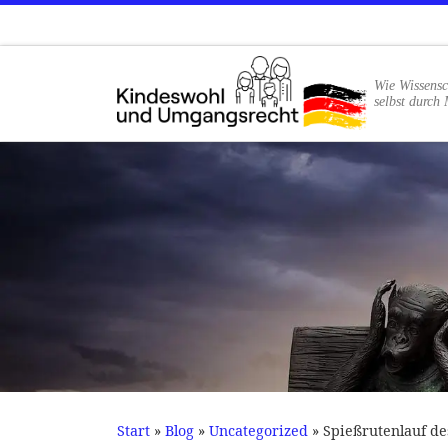
Zum Inhalt springen
Wie Wissensc
selbst durch 
Start
»
Blog
»
Uncategorized
»
Spießrutenlauf de