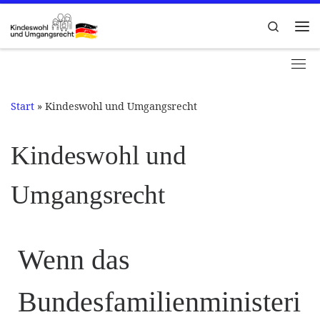
Zum Inhalt springen
Search
Me
Start
»
Kindeswohl und Umgangsrecht
Kindeswohl und
Umgangsrecht
Wenn das
Bundesfamilienministeri