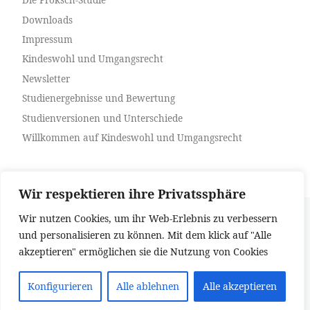
Die Proksch-Studie
Downloads
Impressum
Kindeswohl und Umgangsrecht
Newsletter
Studienergebnisse und Bewertung
Studienversionen und Unterschiede
Willkommen auf Kindeswohl und Umgangsrecht
Wir respektieren ihre Privatssphäre
Wir nutzen Cookies, um ihr Web-Erlebnis zu verbessern
© 2026
Kindeswohl und Umgangsrecht
– Alle Rechte
vorbehalten
und personalisieren zu können. Mit dem klick auf "Alle
akzeptieren" ermöglichen sie die Nutzung von Cookies
Präsentiert von
WP
– Entworfen mit dem
Customizr-Theme
Konfigurieren
Alle ablehnen
Alle akzeptieren