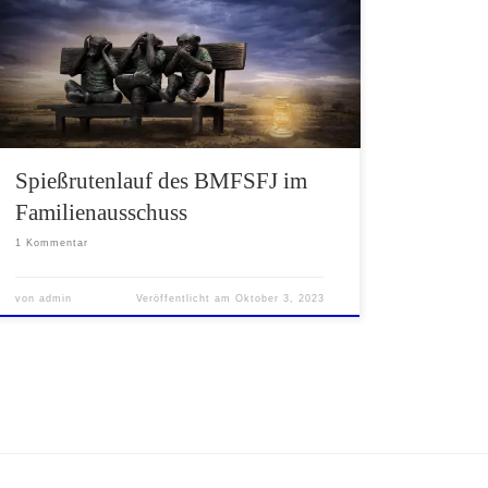
"Kindeswohl und Umgangsrecht" geht weiter.
Unangenehme Fragen von Parlamentariern
wollen sie gleich gar nicht mehr beantworten.
Spießrutenlauf des BMFSFJ im
Familienausschuss
1 Kommentar
von
admin
Veröffentlicht am
Oktober 3, 2023