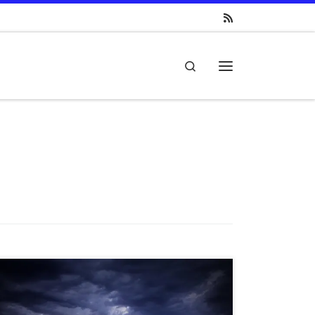
Search
Menü
Der Spießrutenlauf des BMFSFJ um die Studie