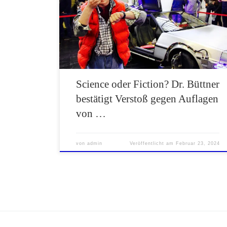
kann danach nur durch Zeitreisen
ordnungsgemäß fertiggestellt worden sein - und
vor allem ohne die erhobenen Daten. Die
Märchenstunden geht weiter und Dr. Büttner
und Prof. Walper reden sich immer weiter um
Kopf und Kragen.
Science oder Fiction? Dr. Büttner
bestätigt Verstoß gegen Auflagen
von …
von
admin
Veröffentlicht am
Februar 23, 2024