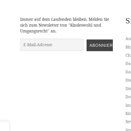
S
Immer auf dem Laufenden bleiben. Melden Sie
sich zum Newsletter von "Kindeswohl und
Umgangsrecht" an.
Au
wohl und Umgangsrecht
Bl
Ch
Da
Da
Di
Di
Do
Im
Ki
Ne
St