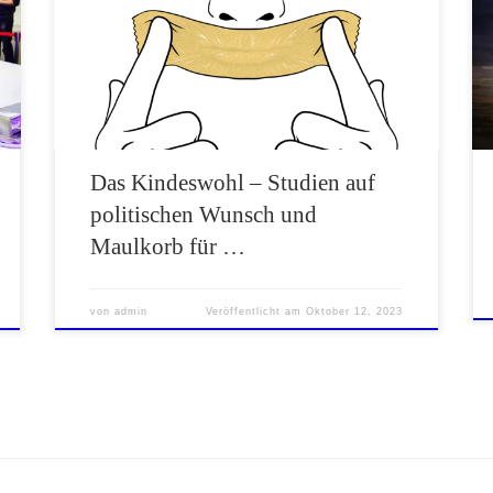
Umgangsrecht in Person von Dr. Rücker nicht
mehr sichtbar? Politische
Manipulationsversuche gab es übrigens bereits
früher: Im Nutriscore-Skandal. All dies trägt
zum Vertrauensverlust in die Politik bei.
Das Kindeswohl – Studien auf
politischen Wunsch und
Maulkorb für …
von
admin
Veröffentlicht am
Oktober 12, 2023