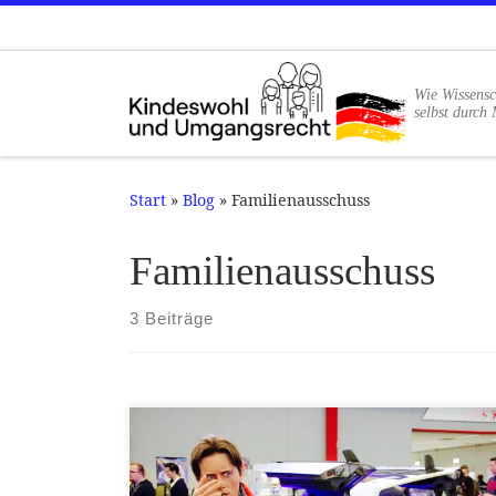
Zum Inhalt springen
Wie Wissensc
selbst durch 
Start
»
Blog
»
Familienausschuss
Familienausschuss
3 Beiträge
Das BMFSFJ antwortet tatsächlich auf eine
Anfrage nach dem Informationsfreiheitsgesetz.
Die Studie "Kindeswohl und Umgangsrecht"